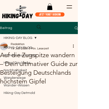
JETZT TICKET SICHERN
Beitrag
HIKING-DAY BLOG
Redaktion
HIKING-DAY BLOG
13. Juli 2025
3 Min. Lesezeit
Auf die Zugspitze wandern
Wander-Ausrüstung
– Dein ultimativer Guide zur
Hiking-Day News
Nachhaltigkeit
Besteigung Deutschlands
Wanderwege
höchstem Gipfel
Wander-Wissen
Hiking-Day Detmold