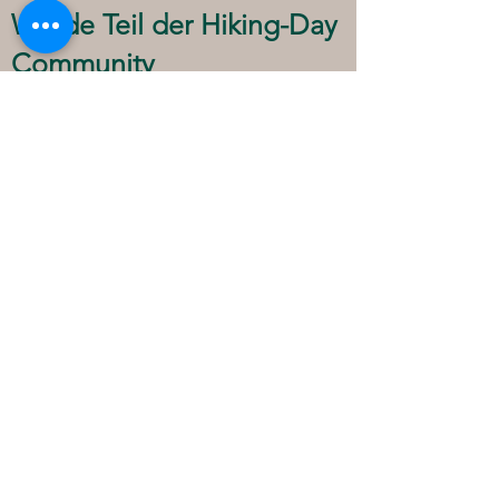
Werde Teil der Hiking-Day
Community
Folge uns auf Social Media und poste deine
Hiking-Day Momente unter #hikingday
JETZT TICKET SICHERN